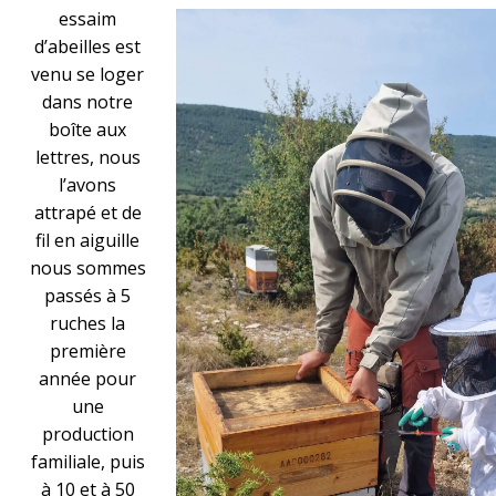
essaim
d’abeilles est
venu se loger
dans notre
boîte aux
lettres, nous
l’avons
attrapé et de
fil en aiguille
nous sommes
passés à 5
ruches la
première
année pour
une
production
familiale, puis
à 10 et à 50