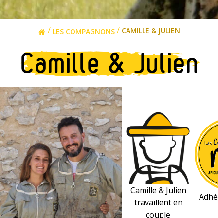
/
/
CAMILLE & JULIEN
LES COMPAGNONS
Camille & Julien
Camille & Julien
Adhé
travaillent
en
couple