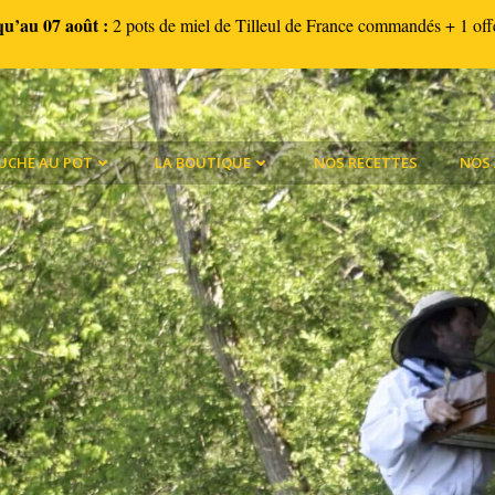
qu’au 07 août :
2 pots de miel de Tilleul de France commandés + 1 off
RUCHE AU POT
LA BOUTIQUE
NOS RECETTES
NOS 