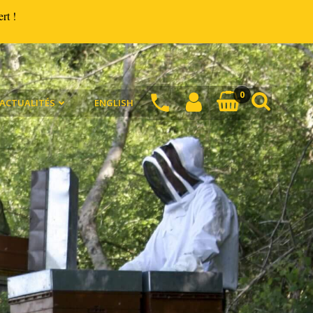
ert !
0
ACTUALITÉS
ENGLISH