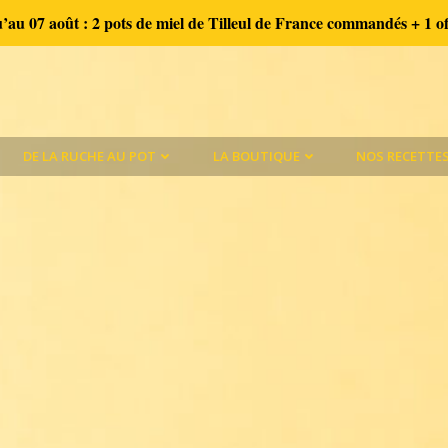
’au 07 août :
2 pots de miel de Tilleul de France commandés + 1 of
DE LA RUCHE AU POT
LA BOUTIQUE
NOS RECETTE