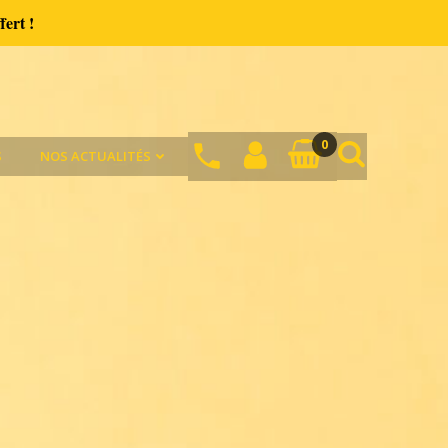
fert !
0
S
NOS ACTUALITÉS